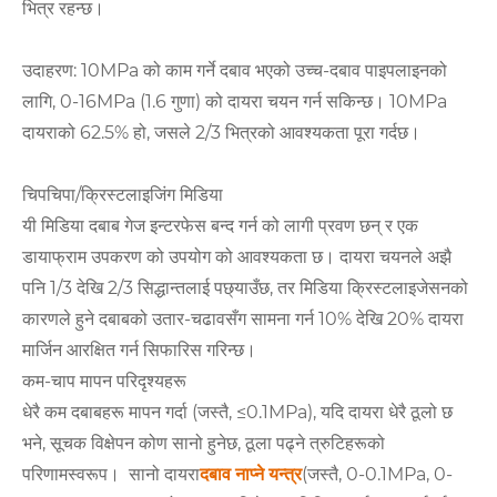
भित्र रहन्छ।
उदाहरण: 10MPa को काम गर्ने दबाव भएको उच्च-दबाव पाइपलाइनको
लागि, 0-16MPa (1.6 गुणा) को दायरा चयन गर्न सकिन्छ। 10MPa
दायराको 62.5% हो, जसले 2/3 भित्रको आवश्यकता पूरा गर्दछ।
चिपचिपा/क्रिस्टलाइजिंग मिडिया
यी मिडिया दबाब गेज इन्टरफेस बन्द गर्न को लागी प्रवण छन् र एक
डायाफ्राम उपकरण को उपयोग को आवश्यकता छ। दायरा चयनले अझै
पनि 1/3 देखि 2/3 सिद्धान्तलाई पछ्याउँछ, तर मिडिया क्रिस्टलाइजेसनको
कारणले हुने दबाबको उतार-चढावसँग सामना गर्न 10% देखि 20% दायरा
मार्जिन आरक्षित गर्न सिफारिस गरिन्छ।
कम-चाप मापन परिदृश्यहरू
धेरै कम दबाबहरू मापन गर्दा (जस्तै, ≤0.1MPa), यदि दायरा धेरै ठूलो छ
भने, सूचक विक्षेपन कोण सानो हुनेछ, ठूला पढ्ने त्रुटिहरूको
परिणामस्वरूप। सानो दायरा
दबाव नाप्ने यन्त्र
(जस्तै, 0-0.1MPa, 0-