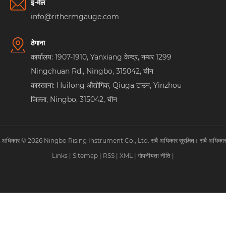
इ-मेल
info@rithermgauge.com
ठेगाना
कार्यालय: 1907-1910, Yanxiang केन्द्र, नम्बर 1299
Ningchuan Rd., Ningbo, 315042, चीन
कारखाना: Huilong औद्योगिक, Qiuga टाउन, Yinzhou
जिल्ला, Ningbo, 315042, चीन
पि अधिकार © 2026 Ningbo Rising Instrument Co., Ltd. सबै अधिकार सुरक्षित। सबै अधिकार स
Links
|
Sitemap
|
RSS
|
XML
|
गोपनीयता नीति
|