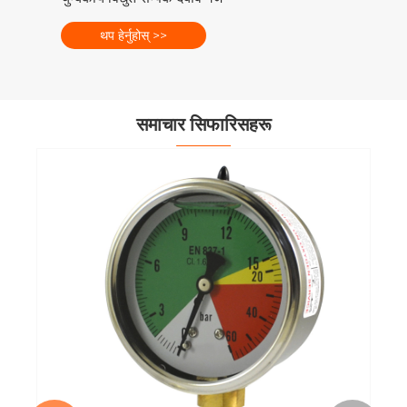
थप हेर्नुहोस् >>
समाचार सिफारिसहरू