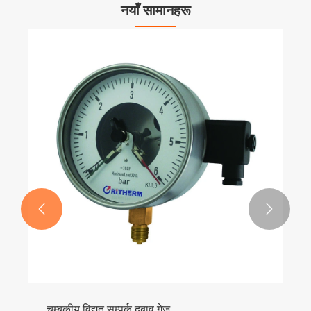
नयाँ सामानहरू


चुम्बकीय विद्युत सम्पर्क दबाव गेज