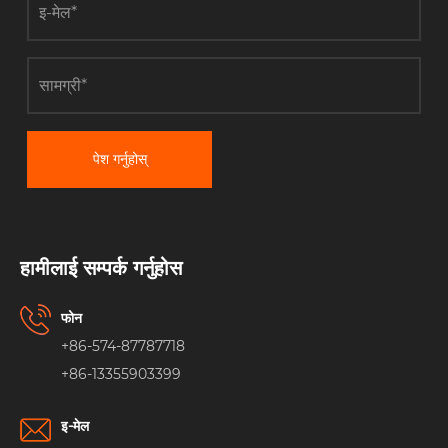
पेश गर्नुहोस्
हामीलाई सम्पर्क गर्नुहोस
फोन
+86-574-87787718
+86-13355903399
इ-मेल