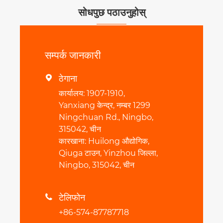
सोधपुछ पठाउनुहोस्
सम्पर्क जानकारी
ठेगाना

कार्यालय: 1907-1910,
Yanxiang केन्द्र, नम्बर 1299
Ningchuan Rd., Ningbo,
315042, चीन
कारखाना: Huilong औद्योगिक,
Qiuga टाउन, Yinzhou जिल्ला,
Ningbo, 315042, चीन
टेलिफोन

+86-574-87787718