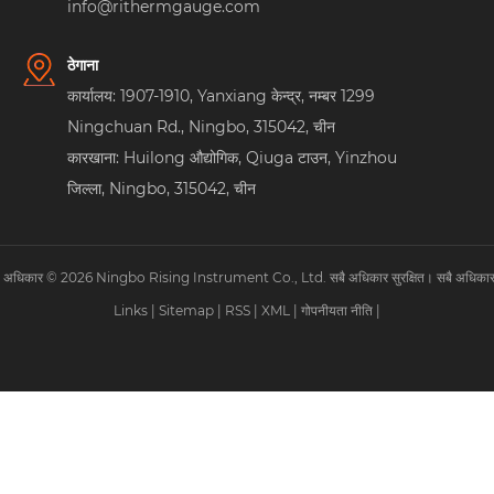
info@rithermgauge.com
ठेगाना
कार्यालय: 1907-1910, Yanxiang केन्द्र, नम्बर 1299
Ningchuan Rd., Ningbo, 315042, चीन
कारखाना: Huilong औद्योगिक, Qiuga टाउन, Yinzhou
जिल्ला, Ningbo, 315042, चीन
पि अधिकार © 2026 Ningbo Rising Instrument Co., Ltd. सबै अधिकार सुरक्षित। सबै अधिकार स
Links
|
Sitemap
|
RSS
|
XML
|
गोपनीयता नीति
|